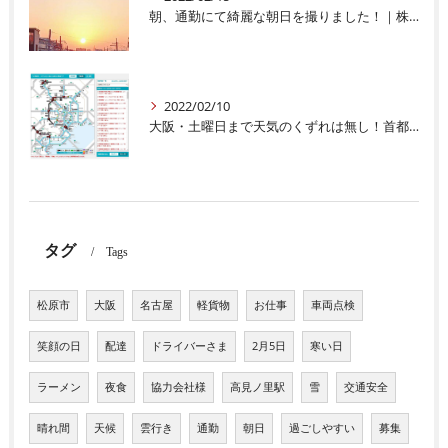
朝、通勤にて綺麗な朝日を撮りました！｜株式会社豊輝ライン
2022/02/10
大阪・土曜日まで天気のくずれは無し！首都圏の交通機関・心配です｜株式会社豊輝ライン
タグ
Tags
松原市
大阪
名古屋
軽貨物
お仕事
車両点検
笑顔の日
配達
ドライバーさま
2月5日
寒い日
ラーメン
夜食
協力会社様
高見ノ里駅
雪
交通安全
晴れ間
天候
雲行き
通勤
朝日
過ごしやすい
募集