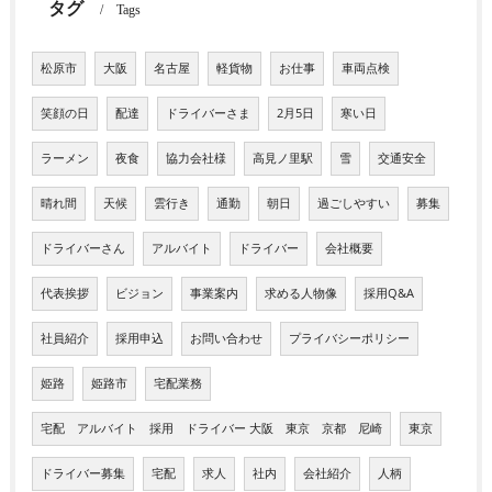
タグ
Tags
松原市
大阪
名古屋
軽貨物
お仕事
車両点検
笑顔の日
配達
ドライバーさま
2月5日
寒い日
ラーメン
夜食
協力会社様
高見ノ里駅
雪
交通安全
晴れ間
天候
雲行き
通勤
朝日
過ごしやすい
募集
ドライバーさん
アルバイト
ドライバー
会社概要
代表挨拶
ビジョン
事業案内
求める人物像
採用Q&A
社員紹介
採用申込
お問い合わせ
プライバシーポリシー
姫路
姫路市
宅配業務
宅配 アルバイト 採用 ドライバー 大阪 東京 京都 尼崎
東京
ドライバー募集
宅配
求人
社内
会社紹介
人柄